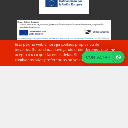
T
986 782 034 / 986 783 682
Calle B, 45 1°
36500 LALÍN
(PONTEVEDRA)
Esta páxina web emprega cookies propias ou de
terceiros. Se contínua navegando entenderemos que
acepta o
uso
que facemos delas. Se o desexa pode
CONTACTAR
cambiar as súas preferencias no seu navegador.