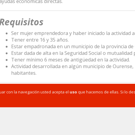
ayudas económicas directas.
Requisitos
Ser mujer emprendedora y haber iniciado la actividad a 
Tener entre 16 y 35 años.
Estar empadronada en un municipio de la provincia de
Estar dada de alta en la Seguridad Social o mutualidad 
Tener mínimo 6 meses de antigüedad en la actividad.
Actividad desarrollada en algún municipio de Ourense
habitantes.
Importe de la ayuda
inuar con la navegación usted acepta el
uso
que hacemos de ellas. Si lo de
592 € por solicitante (equivalente al 50% del salario mínimo 
Plazo de solicitud