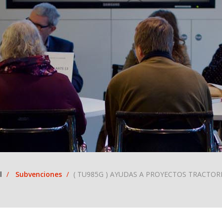
l
Subvenciones
( TU985G ) AYUDAS A PROYECTOS TRACTOR