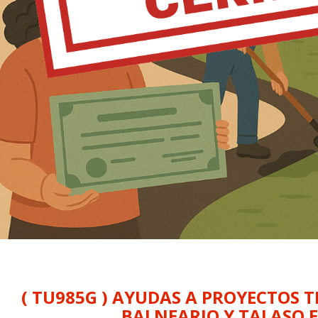
( TU985G ) AYUDAS A PROYECTOS 
BALNEARIO Y TALASO E