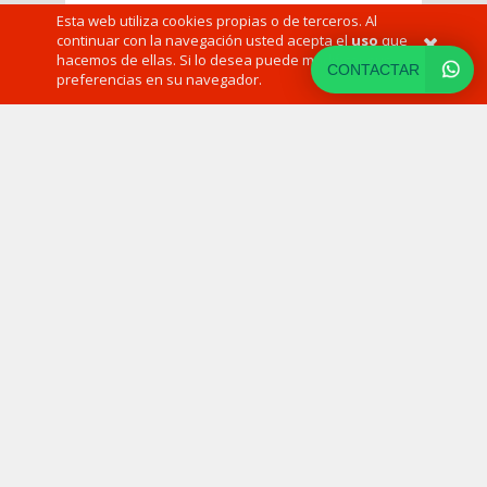
Requisitos
Esta web utiliza cookies propias o de terceros. Al
continuar con la navegación usted acepta el
uso
que
hacemos de ellas. Si lo desea puede modificar sus
Facturación mínima anual
CONTACTAR
preferencias en su navegador.
100.000€
Plantilla media de 1 trabajador
de enero a diciembre
No tener esta ayuda después del
31/12/2023
Documentación
1.
Certificado digital
2.
DNI del administrador
3.
Escritura
4.
Modelo 390
5
. Certificado de situación censal
6.
CIF